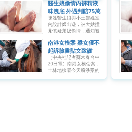
醫生娘偷情內褲精液
味洩底 外遇判賠75萬
陳姓醫生娘與小王鄭姓室
元
內設計師出遊，被大姑撞
見懷疑弟媳偷情，通知被
戴綠帽的醫生弟弟，他趁
南港女模案 梁女獲不
妻隔天返家洗澡，聞到她
內褲有精液味，也查出
起訴臉書貼文致謝
LINE有「跟我常高潮、好
（中央社記者蘇木春台中
幾便（遍）」鹹濕對
20日電）南港女模命案，
話，...
士林地檢署今天將涉案的
程姓男子依殺人等罪起
訴，一度為嫌疑人的程男
梁姓女友則獲不起訴。梁
女今天中午在臉書發文致
謝「讓我相信世界還有希
望」。...