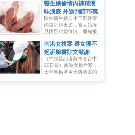
醫生娘偷情內褲精液
味洩底 外遇判賠75萬
陳姓醫生娘與小王鄭姓室
元
內設計師出遊，被大姑撞
見懷疑弟媳偷情，通知被
戴綠帽的醫生弟弟，他趁
南港女模案 梁女獲不
妻隔天返家洗澡，聞到她
內褲有精液味，也查出
起訴臉書貼文致謝
LINE有「跟我常高潮、好
（中央社記者蘇木春台中
幾便（遍）」鹹濕對
20日電）南港女模命案，
話，...
士林地檢署今天將涉案的
程姓男子依殺人等罪起
訴，一度為嫌疑人的程男
梁姓女友則獲不起訴。梁
女今天中午在臉書發文致
謝「讓我相信世界還有希
望」。...