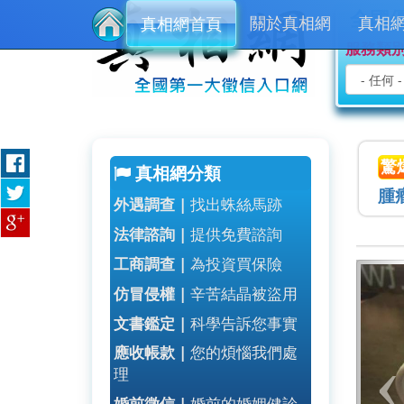
移至主內容
全國
關於真相網
真相
真相網首頁
服務類
驚
真相網分類
腫
外遇調查 |
找出蛛絲馬跡
法律諮詢 |
提供免費諮詢
工商調查 |
為投資買保險
仿冒侵權 |
辛苦結晶被盜用
文書鑑定 |
科學告訴您事實
應收帳款 |
您的煩惱我們處
理
婚前徵信 |
婚前的婚姻健診