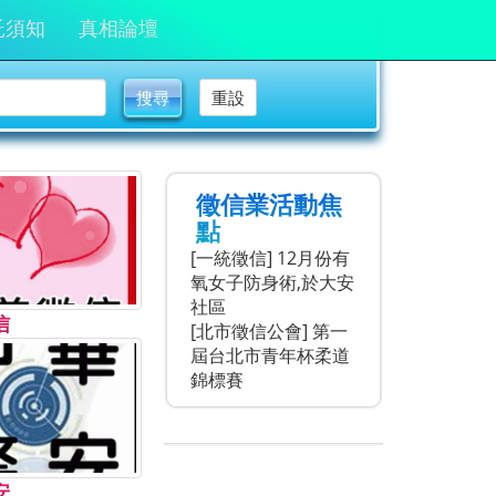
託須知
真相論壇
搜尋
重設
徵信業活動焦
點
[一統徵信] 12月份有
氧女子防身術,於大安
社區
信
[北市徵信公會] 第一
屆台北市青年杯柔道
錦標賽
[北市徵信公會] 中華
民國第一屆徵信公會
盃籃球
[全國聯合徵信公會]
安