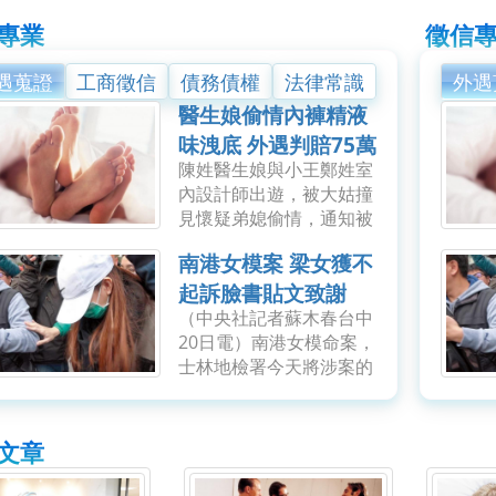
專業
徵信
遇蒐證
工商徵信
債務債權
法律常識
外遇
醫生娘偷情內褲精液
味洩底 外遇判賠75萬
陳姓醫生娘與小王鄭姓室
元
內設計師出遊，被大姑撞
見懷疑弟媳偷情，通知被
戴綠帽的醫生弟弟，他趁
南港女模案 梁女獲不
妻隔天返家洗澡，聞到她
內褲有精液味，也查出
起訴臉書貼文致謝
LINE有「跟我常高潮、好
（中央社記者蘇木春台中
幾便（遍）」鹹濕對
20日電）南港女模命案，
話，...
士林地檢署今天將涉案的
程姓男子依殺人等罪起
訴，一度為嫌疑人的程男
梁姓女友則獲不起訴。梁
文章
女今天中午在臉書發文致
謝「讓我相信世界還有希