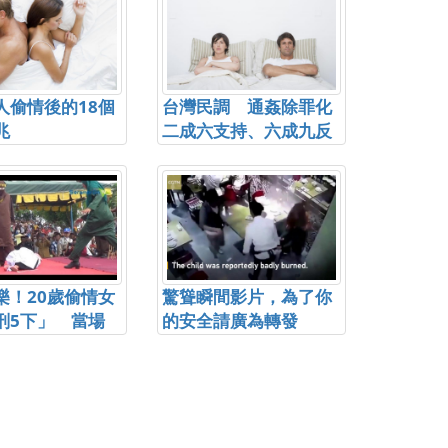
望」。...
人偷情後的18個
台灣民調 通姦除罪化
兆
二成六支持、六成九反
對
樂！20歲偷情女
驚聳瞬間影片，為了你
刑5下」 當場
的安全請廣為轉發
刑台