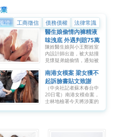
專業
蒐證
工商徵信
債務債權
法律常識
醫生娘偷情內褲精液
味洩底 外遇判賠75萬
陳姓醫生娘與小王鄭姓室
元
內設計師出遊，被大姑撞
見懷疑弟媳偷情，通知被
戴綠帽的醫生弟弟，他趁
南港女模案 梁女獲不
妻隔天返家洗澡，聞到她
內褲有精液味，也查出
起訴臉書貼文致謝
LINE有「跟我常高潮、好
（中央社記者蘇木春台中
幾便（遍）」鹹濕對
20日電）南港女模命案，
話，...
士林地檢署今天將涉案的
程姓男子依殺人等罪起
訴，一度為嫌疑人的程男
梁姓女友則獲不起訴。梁
女今天中午在臉書發文致
謝「讓我相信世界還有希