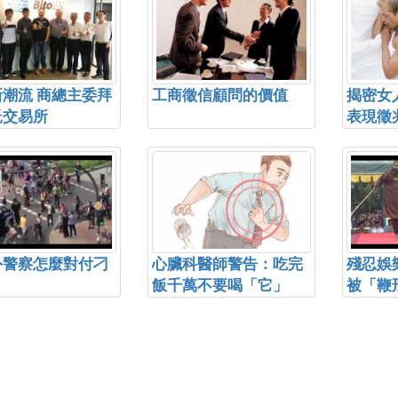
望」。...
潮流 商總主委拜
工商徵信顧問的價值
揭密女
託交易所
表現徵
外警察怎麼對付刁
心臟科醫師警告：吃完
殘忍娛
飯千萬不要喝「它」
被「鞭
昏倒行