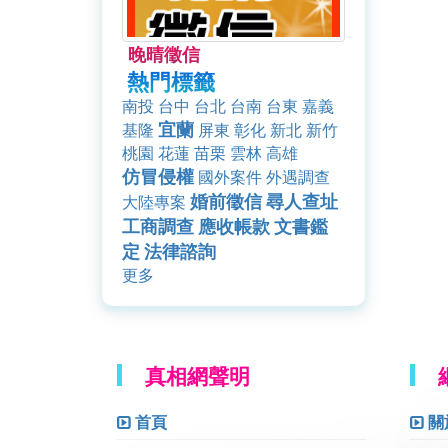
晚晴徵信
熱門標籤
南投
台中
台北
台南
台東
嘉義
宜蘭
基隆
屏東
彰化
新北
新竹
桃園
花蓮
苗栗
雲林
高雄
仿冒侵權
國外案件
外遇調查
婚前徵信
尋人查址
大陸專案
工商調查
應收帳款
文書鑑
定
法律諮詢
更多
真相網聲明
首頁
關