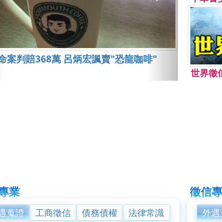
命案判賠368萬 呂炳宏諷賣"恐龍咖啡"
世界徵
專業
徵信
遇蒐證
工商徵信
債務債權
法律常識
外遇