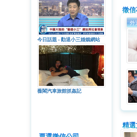
徵信
外
今日話題 - 勸退小三婚姻網站
薇閣汽車旅館抓姦記
精選
票選徵信公司