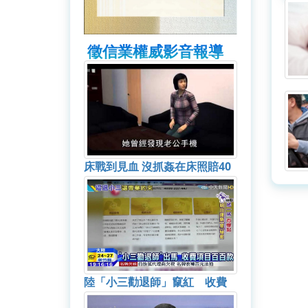
徵信業權威影音報導
床戰到見血 沒抓姦在床照賠40
萬
陸「小三勸退師」竄紅 收費
百萬照買單