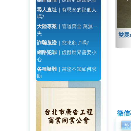
尋人查址 |
有思念的那個人
嗎?
大陸專案 |
管道齊全 萬無一
失
雙屍
詐騙蒐證 |
您吃虧了嗎?
網路犯罪 |
虛擬世界需要小
心
各種疑難 |
當您不知如何求
助
徵信
外